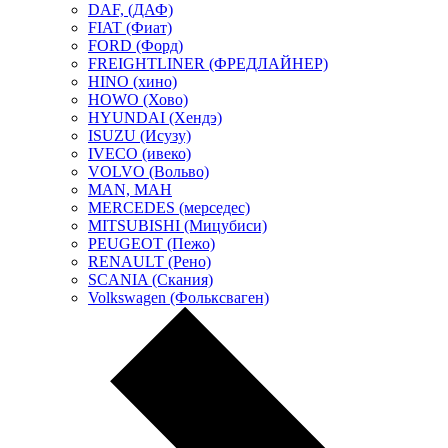
DAF, (ДАФ)
FIAT (Фиат)
FORD (Форд)
FREIGHTLINER (ФРЕДЛАЙНЕР)
HINO (хино)
HOWO (Хово)
HYUNDAI (Хендэ)
ISUZU (Исузу)
IVECO (ивеко)
VOLVO (Вольво)
MAN, МАН
MERCEDES (мерседес)
MITSUBISHI (Мицубиси)
PEUGEOT (Пежо)
RENAULT (Рено)
SCANIA (Скания)
Volkswagen (Фольксваген)