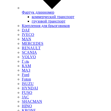
Фартук длинномер
коммерческий транспорт
грузовой транспорт
Крепления для брызговиков
DAF
IVECO
MAN
MERCEDES
RENAULT
SCANIA
VOLVO
Г-ль
КАМ
МАЗ
Ford
Foton
ISUZU
HYNDAI
FUSO
JAC
SHACMAN
HINO
KRONE