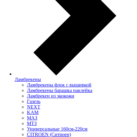
Ламбрекены
Ламбрекены флок с вышивкой
Ламбрекены барашка наклейка
Ламбрекен из экокожи
Газель
NEXT
KAM
МАЗ
МТЗ
Универсальные 160см-220см
CITROEN (Ситроен)