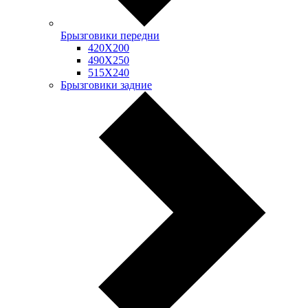
Брызговики передни
420Х200
490Х250
515Х240
Брызговики задние