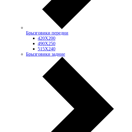
Брызговики передни
420Х200
490Х250
515Х240
Брызговики задние