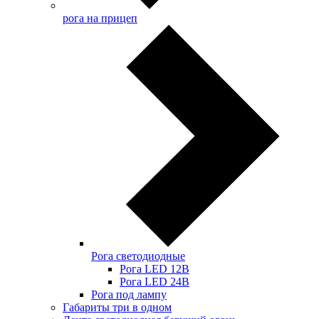
рога на прицеп
Рога светодиодные
Рога LED 12В
Рога LED 24В
Рога под лампу
Габариты три в одном