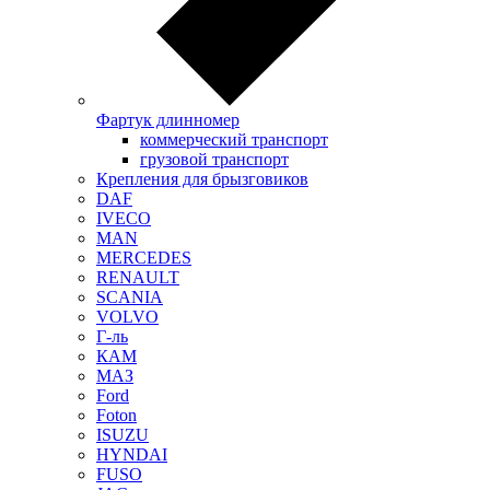
Фартук длинномер
коммерческий транспорт
грузовой транспорт
Крепления для брызговиков
DAF
IVECO
MAN
MERCEDES
RENAULT
SCANIA
VOLVO
Г-ль
КАМ
МАЗ
Ford
Foton
ISUZU
HYNDAI
FUSO