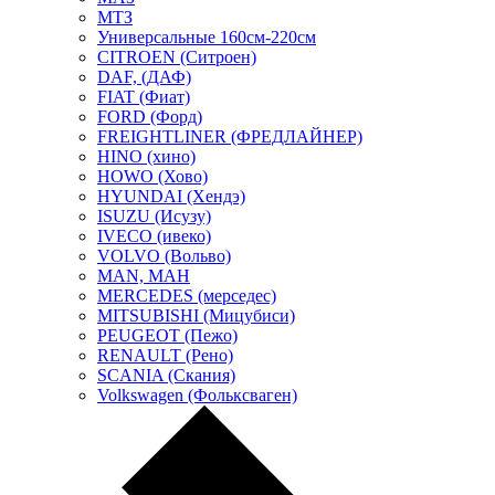
МТЗ
Универсальные 160см-220см
CITROEN (Ситроен)
DAF, (ДАФ)
FIAT (Фиат)
FORD (Форд)
FREIGHTLINER (ФРЕДЛАЙНЕР)
HINO (хино)
HOWO (Хово)
HYUNDAI (Хендэ)
ISUZU (Исузу)
IVECO (ивеко)
VOLVO (Вольво)
MAN, МАН
MERCEDES (мерседес)
MITSUBISHI (Мицубиси)
PEUGEOT (Пежо)
RENAULT (Рено)
SCANIA (Скания)
Volkswagen (Фольксваген)