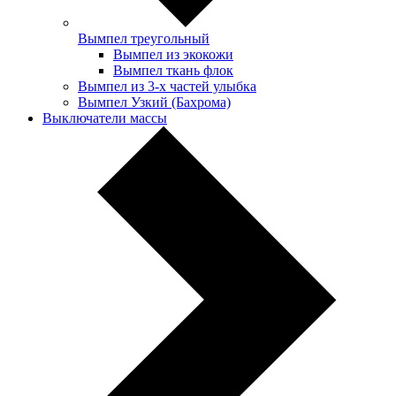
Вымпел треугольный
Вымпел из экокожи
Вымпел ткань флок
Вымпел из 3-х частей улыбка
Вымпел Узкий (Бахрома)
Выключатели массы