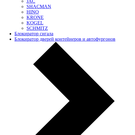
JAC
SHACMAN
HINO
KRONE
KOGEL
SCHMITZ
Блокиратор сигала
Блокиратор дверей контейнеров и автофургонов