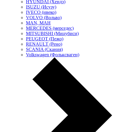
HYUNDAI (Хендэ)
ISUZU (Исузу)
IVECO (ивеко)
VOLVO (Вольво)
MAN, МАН
MERCEDES (мерседес)
MITSUBISHI (Мицубиси)
PEUGEOT (Пежо)
RENAULT (Рено)
SCANIA (Скания)
Volkswagen (Фольксваген)