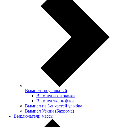
Вымпел треугольный
Вымпел из экокожи
Вымпел ткань флок
Вымпел из 3-х частей улыбка
Вымпел Узкий (Бахрома)
Выключатели массы