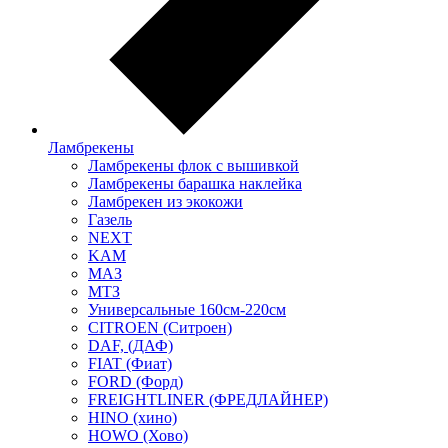
Ламбрекены
Ламбрекены флок с вышивкой
Ламбрекены барашка наклейка
Ламбрекен из экокожи
Газель
NEXT
KAM
МАЗ
МТЗ
Универсальные 160см-220см
CITROEN (Ситроен)
DAF, (ДАФ)
FIAT (Фиат)
FORD (Форд)
FREIGHTLINER (ФРЕДЛАЙНЕР)
HINO (хино)
HOWO (Хово)