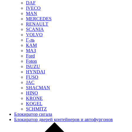
DAF
IVECO
MAN
MERCEDES
RENAULT
SCANIA
VOLVO
Г-ль
КАМ
МАЗ
Ford
Foton
ISUZU
HYNDAI
FUSO
JAC
SHACMAN
HINO
KRONE
KOGEL
SCHMITZ
Блокиратор сигала
Блокиратор дверей контейнеров и автофургонов