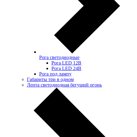
Рога светодиодные
Рога LED 12В
Рога LED 24В
Рога под лампу
Габариты три в одном
Лента светодиодная бегущий огонь