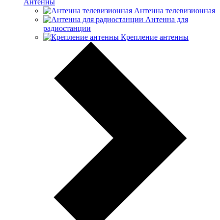
Антенны
Антенна телевизионная
Антенна для
радиостанции
Крепление антенны