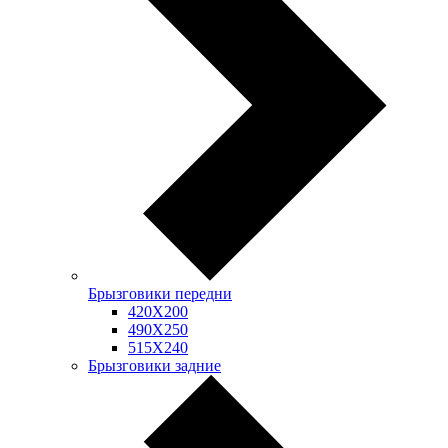
Брызговики передни
420Х200
490Х250
515Х240
Брызговики задние