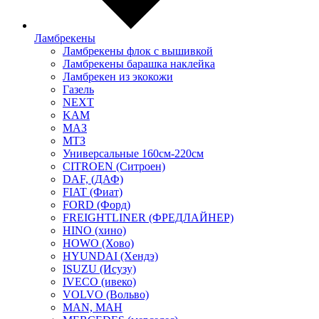
Ламбрекены
Ламбрекены флок с вышивкой
Ламбрекены барашка наклейка
Ламбрекен из экокожи
Газель
NEXT
KAM
МАЗ
МТЗ
Универсальные 160см-220см
CITROEN (Ситроен)
DAF, (ДАФ)
FIAT (Фиат)
FORD (Форд)
FREIGHTLINER (ФРЕДЛАЙНЕР)
HINO (хино)
HOWO (Хово)
HYUNDAI (Хендэ)
ISUZU (Исузу)
IVECO (ивеко)
VOLVO (Вольво)
MAN, МАН