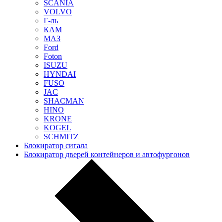
SCANIA
VOLVO
Г-ль
КАМ
МАЗ
Ford
Foton
ISUZU
HYNDAI
FUSO
JAC
SHACMAN
HINO
KRONE
KOGEL
SCHMITZ
Блокиратор сигала
Блокиратор дверей контейнеров и автофургонов