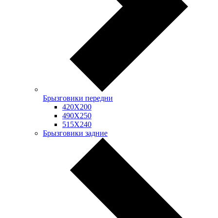
Брызговики передни
420Х200
490Х250
515Х240
Брызговики задние