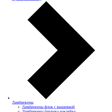
Ламбрекены
Ламбрекены флок с вышивкой
Ламбрекены барашка наклейка