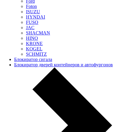
Ford
Foton
ISUZU
HYNDAI
FUSO
JAC
SHACMAN
HINO
KRONE
KOGEL
SCHMITZ
Блокиратор сигала
Блокиратор дверей контейнеров и автофургонов