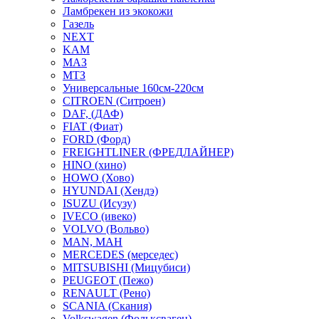
Ламбрекен из экокожи
Газель
NEXT
KAM
МАЗ
МТЗ
Универсальные 160см-220см
CITROEN (Ситроен)
DAF, (ДАФ)
FIAT (Фиат)
FORD (Форд)
FREIGHTLINER (ФРЕДЛАЙНЕР)
HINO (хино)
HOWO (Хово)
HYUNDAI (Хендэ)
ISUZU (Исузу)
IVECO (ивеко)
VOLVO (Вольво)
MAN, МАН
MERCEDES (мерседес)
MITSUBISHI (Мицубиси)
PEUGEOT (Пежо)
RENAULT (Рено)
SCANIA (Скания)
Volkswagen (Фольксваген)