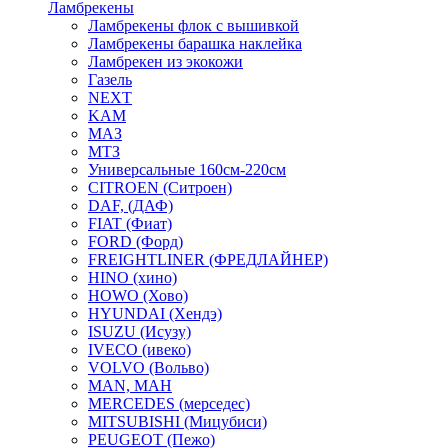
Ламбрекены
Ламбрекены флок с вышивкой
Ламбрекены барашка наклейка
Ламбрекен из экокожи
Газель
NEXT
KAM
МАЗ
МТЗ
Универсальные 160см-220см
CITROEN (Ситроен)
DAF, (ДАФ)
FIAT (Фиат)
FORD (Форд)
FREIGHTLINER (ФРЕДЛАЙНЕР)
HINO (хино)
HOWO (Хово)
HYUNDAI (Хендэ)
ISUZU (Исузу)
IVECO (ивеко)
VOLVO (Вольво)
MAN, МАН
MERCEDES (мерседес)
MITSUBISHI (Мицубиси)
PEUGEOT (Пежо)