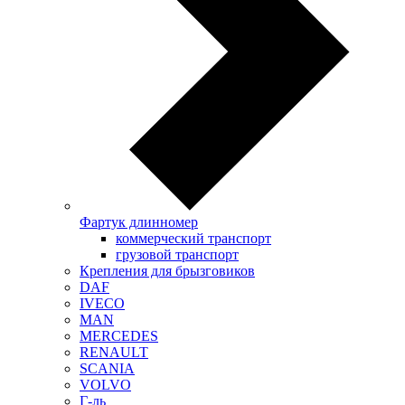
Фартук длинномер
коммерческий транспорт
грузовой транспорт
Крепления для брызговиков
DAF
IVECO
MAN
MERCEDES
RENAULT
SCANIA
VOLVO
Г-ль