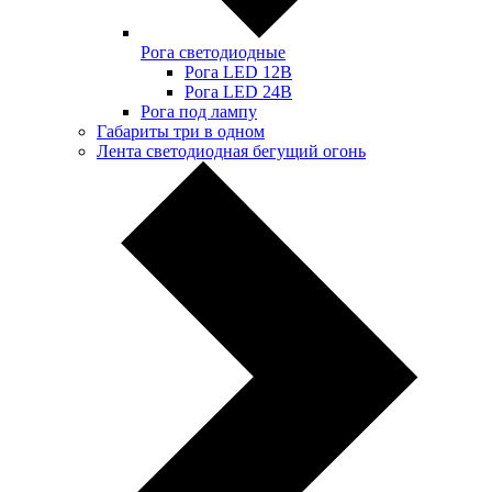
Рога светодиодные
Рога LED 12В
Рога LED 24В
Рога под лампу
Габариты три в одном
Лента светодиодная бегущий огонь