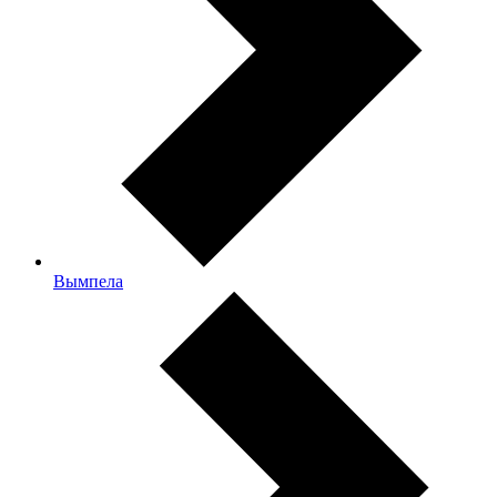
Вымпела