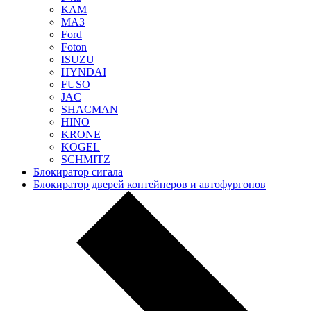
КАМ
МАЗ
Ford
Foton
ISUZU
HYNDAI
FUSO
JAC
SHACMAN
HINO
KRONE
KOGEL
SCHMITZ
Блокиратор сигала
Блокиратор дверей контейнеров и автофургонов