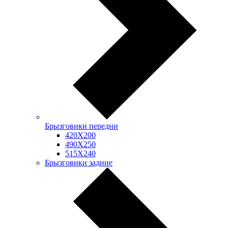
Брызговики передни
420Х200
490Х250
515Х240
Брызговики задние