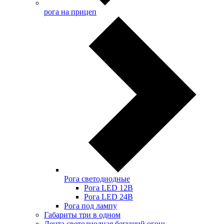
рога на прицеп
Рога светодиодные
Рога LED 12В
Рога LED 24В
Рога под лампу
Габариты три в одном
Лента светодиодная бегущий огонь