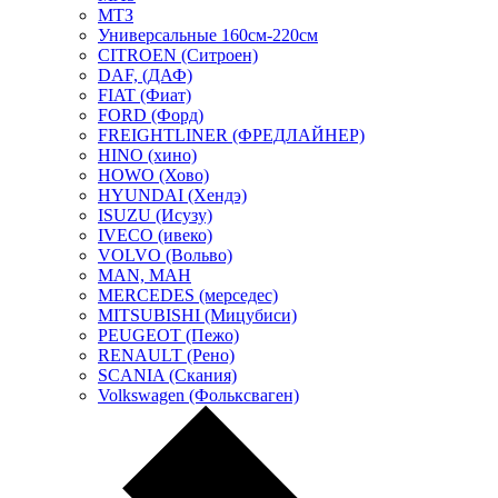
МТЗ
Универсальные 160см-220см
CITROEN (Ситроен)
DAF, (ДАФ)
FIAT (Фиат)
FORD (Форд)
FREIGHTLINER (ФРЕДЛАЙНЕР)
HINO (хино)
HOWO (Хово)
HYUNDAI (Хендэ)
ISUZU (Исузу)
IVECO (ивеко)
VOLVO (Вольво)
MAN, МАН
MERCEDES (мерседес)
MITSUBISHI (Мицубиси)
PEUGEOT (Пежо)
RENAULT (Рено)
SCANIA (Скания)
Volkswagen (Фольксваген)