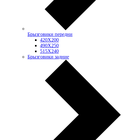
Брызговики передни
420Х200
490Х250
515Х240
Брызговики задние