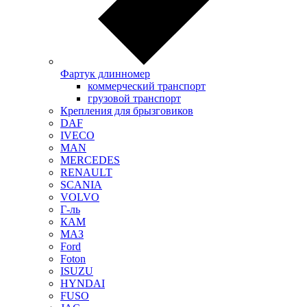
Фартук длинномер
коммерческий транспорт
грузовой транспорт
Крепления для брызговиков
DAF
IVECO
MAN
MERCEDES
RENAULT
SCANIA
VOLVO
Г-ль
КАМ
МАЗ
Ford
Foton
ISUZU
HYNDAI
FUSO