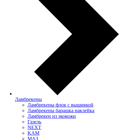
Ламбрекены
Ламбрекены флок с вышивкой
Ламбрекены барашка наклейка
Ламбрекен из экокожи
Газель
NEXT
KAM
МАЗ