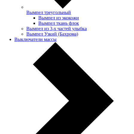
Вымпел треугольный
Вымпел из экокожи
Вымпел ткань флок
Вымпел из 3-х частей улыбка
Вымпел Узкий (Бахрома)
Выключатели массы