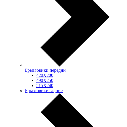
Брызговики передни
420Х200
490Х250
515Х240
Брызговики задние