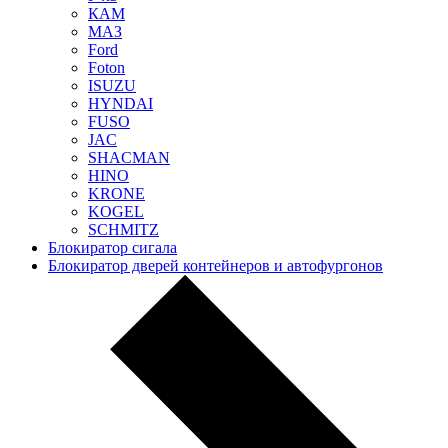
КАМ
МАЗ
Ford
Foton
ISUZU
HYNDAI
FUSO
JAC
SHACMAN
HINO
KRONE
KOGEL
SCHMITZ
Блокиратор сигала
Блокиратор дверей контейнеров и автофургонов