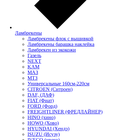
Ламбрекены
Ламбрекены флок с вышивкой
Ламбрекены барашка наклейка
Ламбрекен из экокожи
Газель
NEXT
KAM
МАЗ
МТЗ
Универсальные 160см-220см
CITROEN (Ситроен)
DAF, (ДАФ)
FIAT (Фиат)
FORD (Форд)
FREIGHTLINER (ФРЕДЛАЙНЕР)
HINO (хино)
HOWO (Хово)
HYUNDAI (Хендэ)
ISUZU (Исузу)
IVECO (ивеко)