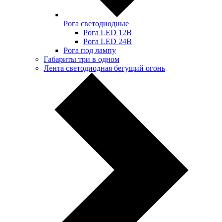
Рога светодиодные
Рога LED 12В
Рога LED 24В
Рога под лампу
Габариты три в одном
Лента светодиодная бегущий огонь