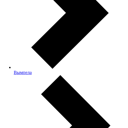
Вымпела