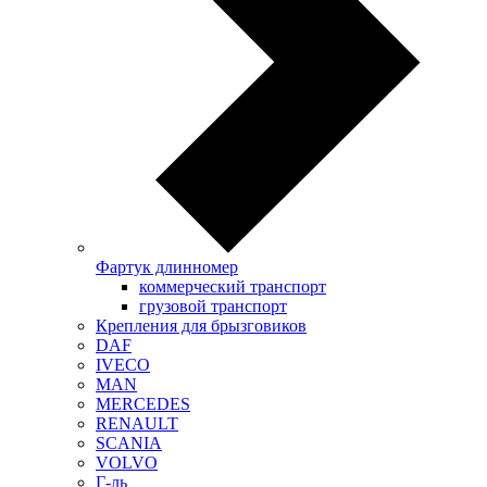
Фартук длинномер
коммерческий транспорт
грузовой транспорт
Крепления для брызговиков
DAF
IVECO
MAN
MERCEDES
RENAULT
SCANIA
VOLVO
Г-ль