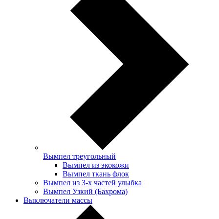
Вымпел треугольный
Вымпел из экокожи
Вымпел ткань флок
Вымпел из 3-х частей улыбка
Вымпел Узкий (Бахрома)
Выключатели массы