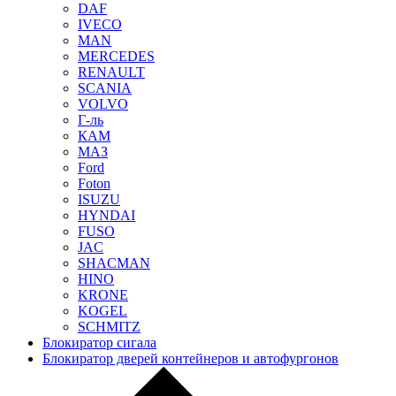
DAF
IVECO
MAN
MERCEDES
RENAULT
SCANIA
VOLVO
Г-ль
КАМ
МАЗ
Ford
Foton
ISUZU
HYNDAI
FUSO
JAC
SHACMAN
HINO
KRONE
KOGEL
SCHMITZ
Блокиратор сигала
Блокиратор дверей контейнеров и автофургонов