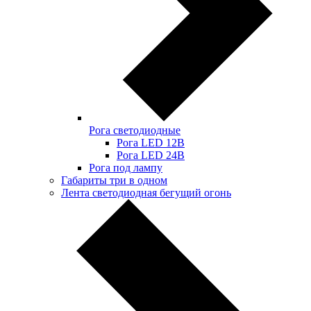
Рога светодиодные
Рога LED 12В
Рога LED 24В
Рога под лампу
Габариты три в одном
Лента светодиодная бегущий огонь