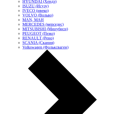
HYUNDAI (Хендэ)
ISUZU (Исузу)
IVECO (ивеко)
VOLVO (Вольво)
MAN, МАН
MERCEDES (мерседес)
MITSUBISHI (Мицубиси)
PEUGEOT (Пежо)
RENAULT (Рено)
SCANIA (Скания)
Volkswagen (Фольксваген)