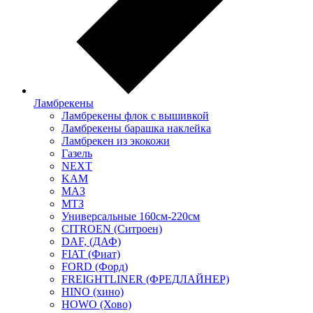
Ламбрекены
Ламбрекены флок с вышивкой
Ламбрекены барашка наклейка
Ламбрекен из экокожи
Газель
NEXT
KAM
МАЗ
МТЗ
Универсальные 160см-220см
CITROEN (Ситроен)
DAF, (ДАФ)
FIAT (Фиат)
FORD (Форд)
FREIGHTLINER (ФРЕДЛАЙНЕР)
HINO (хино)
HOWO (Хово)